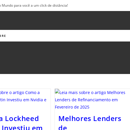
o Mundo para você a um click de distância!
BRE
a Lockheed
Melhores Lenders
 Investiu em
de