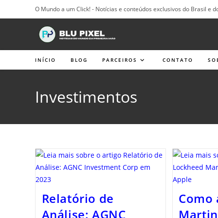
Ir
O Mundo a um Click! - Notícias e conteúdos exclusivos do Brasil e d
para
o
conteúdo
INÍCIO
BLOG
PARCEIROS
CONTATO
SO
Investimentos
Relatório de
Como 
Análise: AGNC
Martin