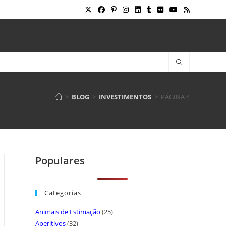
>
BLOG
>
INVESTIMENTOS
>
PÁGINA 4
Populares
Categorias
Animais de Estimação
(25)
Aperitivos
(32)