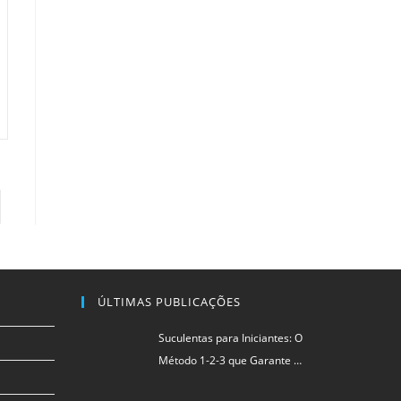
para a próxima página
ÚLTIMAS PUBLICAÇÕES
Suculentas para Iniciantes: O
Método 1-2-3 que Garante …