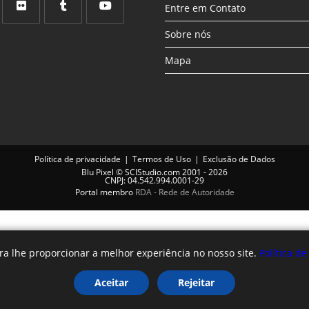
em
em
em
Entre em Contato
uma
uma
uma
Abre
Abre
Abre
Sobre nós
nova
nova
nova
em
em
em
aba
aba
aba
Mapa
uma
uma
uma
nova
nova
nova
aba
aba
aba
Política de privacidade
Termos de Uso
Exclusão de Dados
Blu Pixel
©
SCIStudio.com
2001 - 2026
CNPJ: 04.542.994.0001-29
Portal membro
RDA - Rede de Autoridade
ra lhe proporcionar a melhor experiência no nosso site.
Política d
Aceitar
Rejeitar