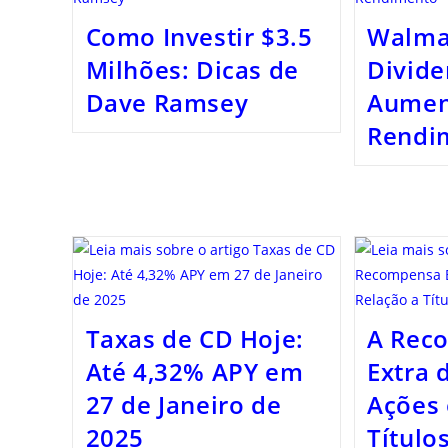
Como Investir $3.5
Walmar
Milhões: Dicas de
Divid
Dave Ramsey
Aumen
Rendi
Taxas de CD Hoje:
A Rec
Até 4,32% APY em
Extra 
27 de Janeiro de
Ações 
2025
Título