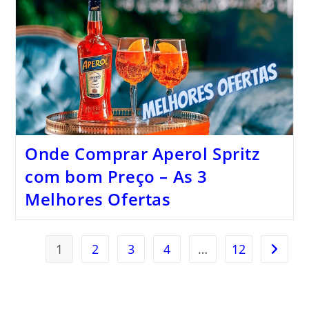
Onde Comprar Aperol Spritz
com bom Preço – As 3
Melhores Ofertas
1
2
3
4
…
12
Ir para