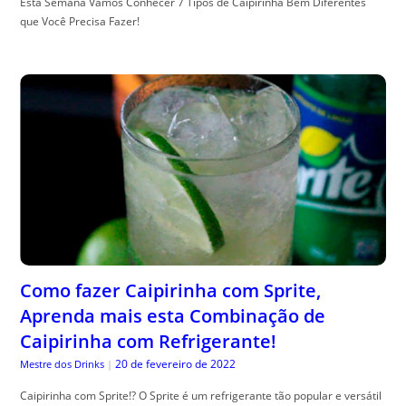
Esta Semana Vamos Conhecer 7 Tipos de Caipirinha Bem Diferentes
que Você Precisa Fazer!
Como fazer Caipirinha com Sprite,
Aprenda mais esta Combinação de
Caipirinha com Refrigerante!
20 de fevereiro de 2022
Mestre dos Drinks
|
Caipirinha com Sprite!? O Sprite é um refrigerante tão popular e versátil