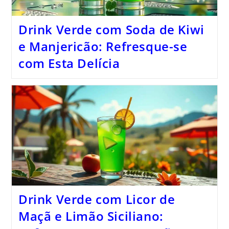
Drink Verde com Soda de Kiwi
e Manjericão: Refresque-se
com Esta Delícia
Drink Verde com Licor de
Maçã e Limão Siciliano: