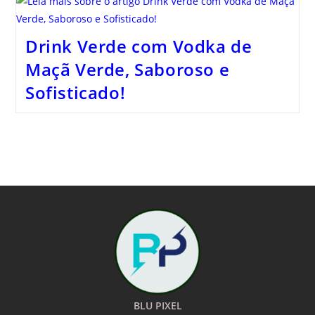
Drink Verde com Vodka de
Maçã Verde, Saboroso e
Sofisticado!
BLU PIXEL