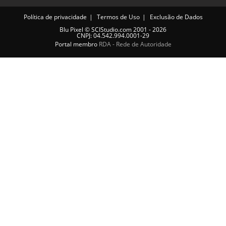
Política de privacidade
Termos de Uso
Exclusão de Dados
Blu Pixel
©
SCIStudio.com
2001 - 2026
CNPJ: 04.542.994.0001-29
Portal membro
RDA - Rede de Autoridade