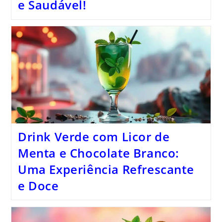
e Saudável!
Drink Verde com Licor de
Menta e Chocolate Branco:
Uma Experiência Refrescante
e Doce