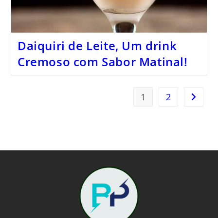
Daiquiri de Leite, Um drink
Cremoso com Sabor Matinal!
1
2
Ir para