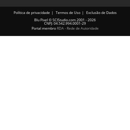
Política de privacidade
Termos de Uso
Exclusão de Dados
Blu Pixel
©
SCIStudio.com
2001 - 2026
CNPJ: 04.542.994.0001-29
Portal membro
RDA - Rede de Autoridade