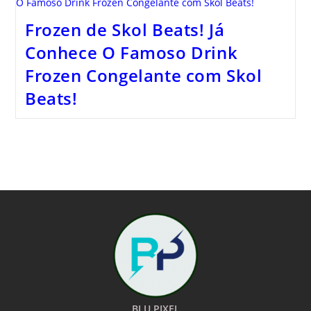
Frozen de Skol Beats! Já
Conhece O Famoso Drink
Frozen Congelante com Skol
Beats!
BLU PIXEL