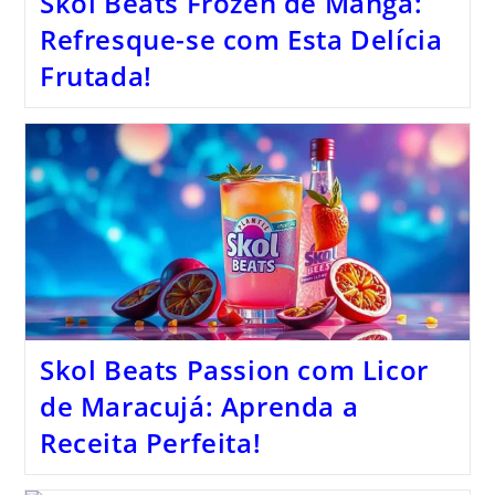
Skol Beats Frozen de Manga:
Refresque-se com Esta Delícia
Frutada!
Skol Beats Passion com Licor
de Maracujá: Aprenda a
Receita Perfeita!