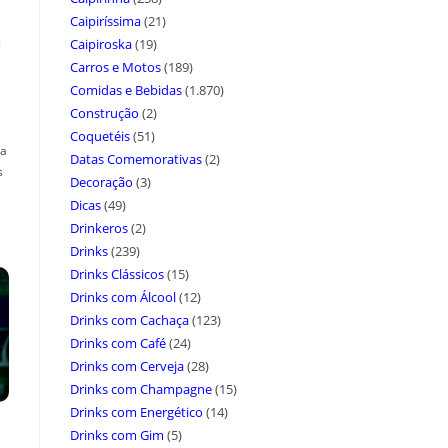
Caipiríssima
(21)
a
Caipiroska
(19)
Carros e Motos
(189)
Comidas e Bebidas
(1.870)
Construção
(2)
Coquetéis
(51)
ça
Datas Comemorativas
(2)
s
Decoração
(3)
Dicas
(49)
Drinkeros
(2)
Drinks
(239)
Drinks Clássicos
(15)
Drinks com Álcool
(12)
Drinks com Cachaça
(123)
Drinks com Café
(24)
Drinks com Cerveja
(28)
Drinks com Champagne
(15)
Drinks com Energético
(14)
Drinks com Gim
(5)