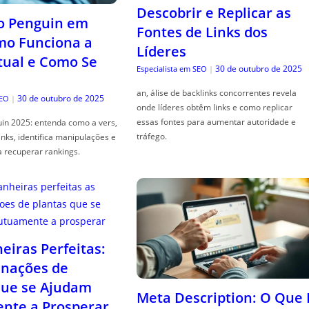
Descobrir e Replicar as
o Penguin em
Fontes de Links dos
mo Funciona a
Líderes
tual e Como Se
30 de outubro de 2025
Especialista em SEO
|
an, álise de backlinks concorrentes revela
30 de outubro de 2025
SEO
|
onde líderes obtêm links e como replicar
essas fontes para aumentar autoridade e
in 2025: entenda como a vers,
tráfego.
links, identifica manipulações e
a recuperar rankings.
iras Perfeitas:
nações de
que se Ajudam
Meta Description: O Que 
nte a Prosperar