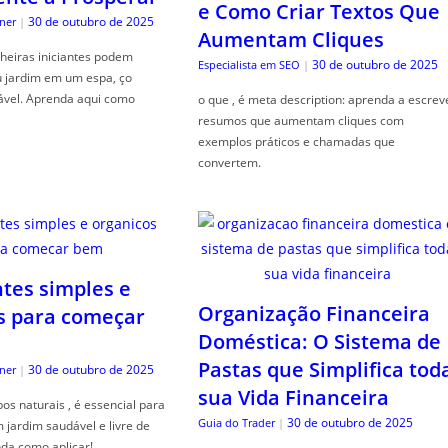
e Como Criar Textos Que
30 de outubro de 2025
ner
|
Aumentam Cliques
heiras iniciantes podem
30 de outubro de 2025
Especialista em SEO
|
u jardim em um espa, ço
ável. Aprenda aqui como
o que , é meta description: aprenda a escrev
resumos que aumentam cliques com
exemplos práticos e chamadas que
convertem.
ntes simples e
Organização Financeira
s para começar
Doméstica: O Sistema de
Pastas que Simplifica tod
30 de outubro de 2025
ner
|
sua Vida Financeira
s naturais , é essencial para
30 de outubro de 2025
Guia do Trader
|
jardim saudável e livre de
da como aplicar!