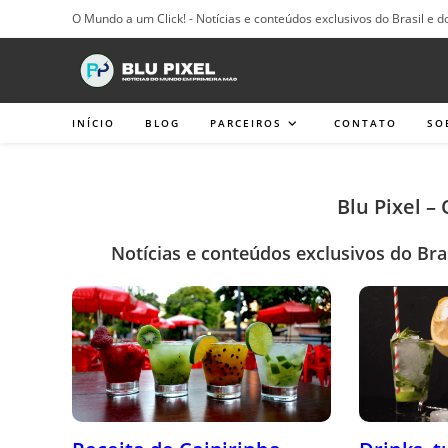
Ir
O Mundo a um Click! - Notícias e conteúdos exclusivos do Brasil e d
para
o
conteúdo
INÍCIO
BLOG
PARCEIROS
CONTATO
SO
Blu Pixel –
Notícias e conteúdos exclusivos do Bra