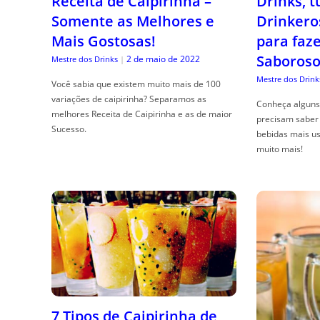
Receita de Caipirinha –
Drinks, 
Somente as Melhores e
Drinkero
Mais Gostosas!
para faz
Saboroso
2 de maio de 2022
Mestre dos Drinks
|
Mestre dos Drink
Você sabia que existem muito mais de 100
variações de caipirinha? Separamos as
Conheça alguns 
melhores Receita de Caipirinha e as de maior
precisam saber 
Sucesso.
bebidas mais us
muito mais!
7 Tipos de Caipirinha de