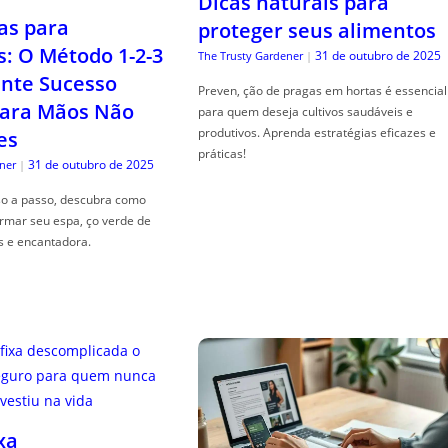
Dicas naturais para
as para
proteger seus alimentos
s: O Método 1-2-3
31 de outubro de 2025
The Trusty Gardener
|
nte Sucesso
Preven, ção de pragas em hortas é essencial
ara Mãos Não
para quem deseja cultivos saudáveis e
produtivos. Aprenda estratégias eficazes e
es
práticas!
31 de outubro de 2025
ner
|
so a passo, descubra como
ormar seu espa, ço verde de
s e encantadora.
xa