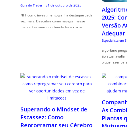
31 de outubro de 2025
Guia do Trader
|
Algoritm
NFT como investimento ganha destaque cada
2025: Co
vez mais. Descubra como navegar nesse
Versão A
mercado e suas oportunidades e riscos.
Adequar
Especialista em 
algoritmo pengu
ão atual avalia 
o que fazer par
Companhe
Superando o Mindset de
As Combi
Escassez: Como
Plantas 
Reprogramar seu Cérebro
Mutuame