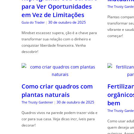
para Ver Oportunidades
The Trusty Garde
em Vez de Limitações
Plantas compan
30 de outubro de 2025
Guia do Trader
|
transformar se
vibrante e saud
Mindset escassez supera, ção é a chave para
começar!
transformar sua relação com o dinheiro e
conquistar liberdade financeira. Venha
descobrir!
Como criar quadros com
Fertiliza
plantas naturais
orgânico
bem
30 de outubro de 2025
The Trusty Gardener
|
The Trusty Garde
Quadros vivos na parede podem trazer vida e
cor para sua casa. Veja dicas incr, íveis para
Como usar adubo
decorar!
quem deseja um 
químicos. Apren