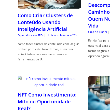
Descompl
Caminho 
Como Criar Clusters de
Quem Nun
Conteúdo Usando
Vida
Inteligência Artificial
Guia do Trader
|
31 de outubro de 2025
Especialista em SEO
|
Renda fixa para 
como fazer cluster de conte, údo com ia: guia
essencial para 
prático para estruturar temas, aumentar
forma segura e 
autoridade e ranqueamento usando
Aprenda agora!
ferramentas de IA.
NFT Como Investimento:
Mito ou Oportunidade
Real?