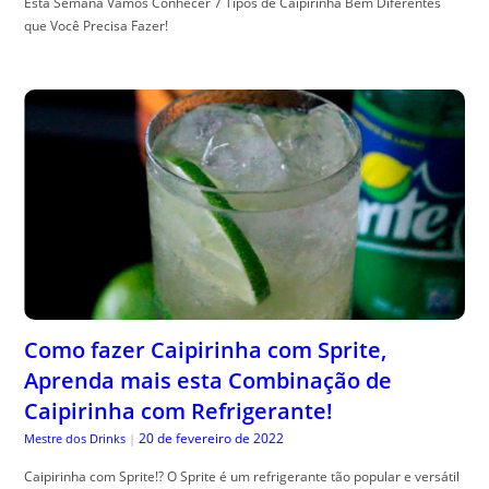
Esta Semana Vamos Conhecer 7 Tipos de Caipirinha Bem Diferentes
que Você Precisa Fazer!
Como fazer Caipirinha com Sprite,
Aprenda mais esta Combinação de
Caipirinha com Refrigerante!
20 de fevereiro de 2022
Mestre dos Drinks
|
Caipirinha com Sprite!? O Sprite é um refrigerante tão popular e versátil