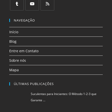
em
em
em
em
em
em
uma
uma
uma
uma
uma
uma
Abre
Abre
Abre
nova
nova
nova
nova
nova
nova
em
em
em
NAVEGAÇÃO
aba
aba
aba
aba
aba
aba
uma
uma
uma
Início
nova
nova
nova
aba
aba
aba
Blog
Entre em Contato
Sobre nós
Mapa
ÚLTIMAS PUBLICAÇÕES
Suculentas para Iniciantes: O Método 1-2-3 que
Garante …