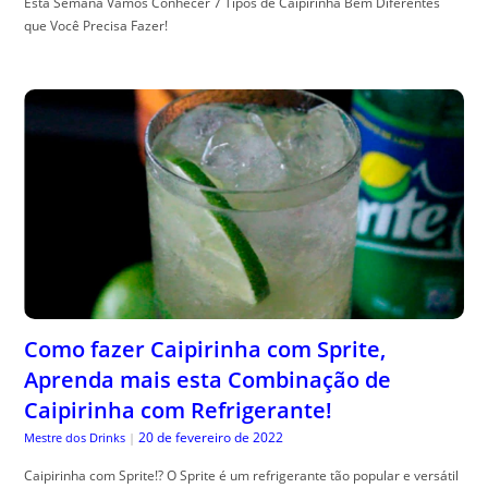
Esta Semana Vamos Conhecer 7 Tipos de Caipirinha Bem Diferentes
que Você Precisa Fazer!
Como fazer Caipirinha com Sprite,
Aprenda mais esta Combinação de
Caipirinha com Refrigerante!
20 de fevereiro de 2022
Mestre dos Drinks
|
Caipirinha com Sprite!? O Sprite é um refrigerante tão popular e versátil