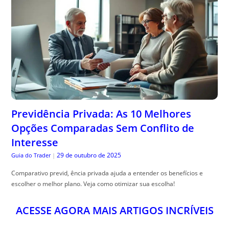
Previdência Privada: As 10 Melhores
Opções Comparadas Sem Conflito de
Interesse
29 de outubro de 2025
Guia do Trader
|
Comparativo previd, ência privada ajuda a entender os benefícios e
escolher o melhor plano. Veja como otimizar sua escolha!
ACESSE AGORA MAIS ARTIGOS INCRÍVEIS