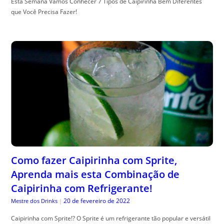
Esta Semana Vamos Conhecer 7 Tipos de Caipirinha Bem Diferentes
que Você Precisa Fazer!
Como fazer Caipirinha com Sprite,
Aprenda mais esta Combinação de
Caipirinha com Refrigerante!
20 de fevereiro de 2022
Mestre dos Drinks
|
Caipirinha com Sprite!? O Sprite é um refrigerante tão popular e versátil