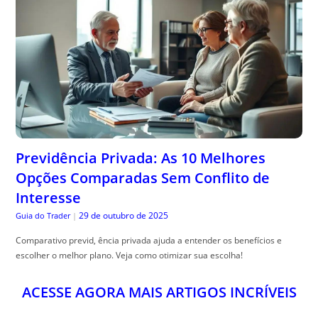
Previdência Privada: As 10 Melhores
Opções Comparadas Sem Conflito de
Interesse
29 de outubro de 2025
Guia do Trader
|
Comparativo previd, ência privada ajuda a entender os benefícios e
escolher o melhor plano. Veja como otimizar sua escolha!
ACESSE AGORA MAIS ARTIGOS INCRÍVEIS