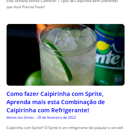
Esta Semana Vamos Conhecer 7 Tipos de Caipirinha Bem Diferentes
que Você Precisa Fazer!
Como fazer Caipirinha com Sprite,
Aprenda mais esta Combinação de
Caipirinha com Refrigerante!
20 de fevereiro de 2022
Mestre dos Drinks
|
Caipirinha com Sprite!? O Sprite é um refrigerante tão popular e versátil