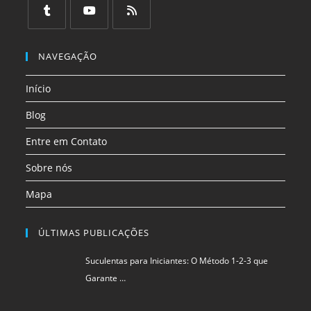
em
em
em
em
em
em
uma
uma
uma
uma
uma
uma
Abre
Abre
Abre
nova
nova
nova
nova
nova
nova
em
em
em
NAVEGAÇÃO
aba
aba
aba
aba
aba
aba
uma
uma
uma
Início
nova
nova
nova
aba
aba
aba
Blog
Entre em Contato
Sobre nós
Mapa
ÚLTIMAS PUBLICAÇÕES
Suculentas para Iniciantes: O Método 1-2-3 que
Garante …