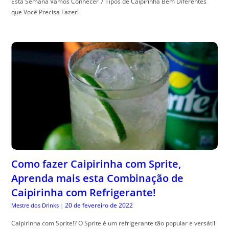
Esta Semana Vamos Conhecer 7 Tipos de Caipirinha Bem Diferentes
que Você Precisa Fazer!
Como fazer Caipirinha com Sprite,
Aprenda mais esta Combinação de
Caipirinha com Refrigerante!
20 de fevereiro de 2022
Mestre dos Drinks
|
Caipirinha com Sprite!? O Sprite é um refrigerante tão popular e versátil