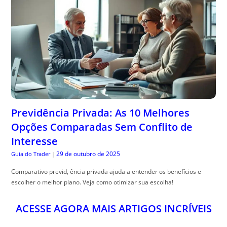
Previdência Privada: As 10 Melhores
Opções Comparadas Sem Conflito de
Interesse
29 de outubro de 2025
Guia do Trader
|
Comparativo previd, ência privada ajuda a entender os benefícios e
escolher o melhor plano. Veja como otimizar sua escolha!
ACESSE AGORA MAIS ARTIGOS INCRÍVEIS