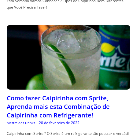
Esta Semana Vamos Conhecer 7 Tipos de Caipirinha Bem Diferentes
que Você Precisa Fazer!
Como fazer Caipirinha com Sprite,
Aprenda mais esta Combinação de
Caipirinha com Refrigerante!
20 de fevereiro de 2022
Mestre dos Drinks
|
Caipirinha com Sprite!? O Sprite é um refrigerante tão popular e versátil