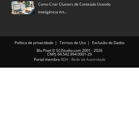
Como Criar Clusters de Conteúdo Usando
Inteligência Art…
Política de privacidade
Termos de Uso
Exclusão de Dados
Blu Pixel
©
SCIStudio.com
2001 - 2026
CNPJ: 04.542.994.0001-29
Portal membro
RDA - Rede de Autoridade