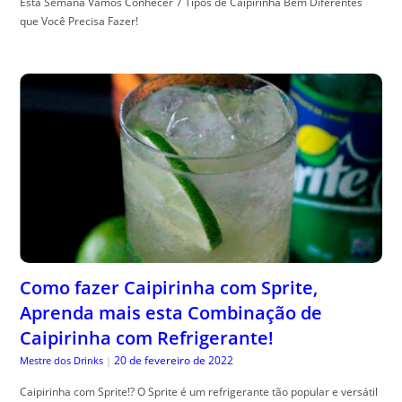
Esta Semana Vamos Conhecer 7 Tipos de Caipirinha Bem Diferentes
que Você Precisa Fazer!
Como fazer Caipirinha com Sprite,
Aprenda mais esta Combinação de
Caipirinha com Refrigerante!
20 de fevereiro de 2022
Mestre dos Drinks
|
Caipirinha com Sprite!? O Sprite é um refrigerante tão popular e versátil