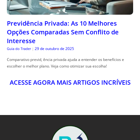
Previdência Privada: As 10 Melhores
Opções Comparadas Sem Conflito de
Interesse
29 de outubro de 2025
Guia do Trader
|
Comparativo previd, ência privada ajuda a entender os benefícios e
escolher o melhor plano. Veja como otimizar sua escolha!
ACESSE AGORA MAIS ARTIGOS INCRÍVEIS