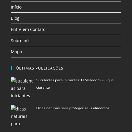
Início
nova
nova
nova
aba
aba
aba
Blog
Entre em Contato
Sobre nós
Mapa
ÚLTIMAS PUBLICAÇÕES
Suculentas para Iniciantes: O Método 1-2-3 que
Garante …
Dicas naturais para proteger seus alimentos