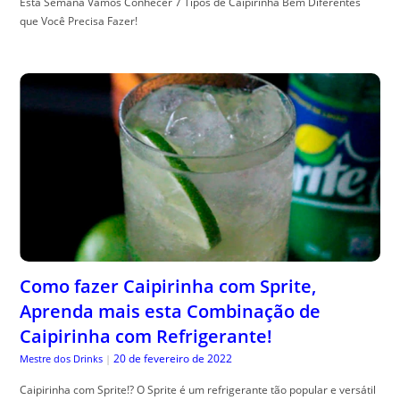
Esta Semana Vamos Conhecer 7 Tipos de Caipirinha Bem Diferentes
que Você Precisa Fazer!
Como fazer Caipirinha com Sprite,
Aprenda mais esta Combinação de
Caipirinha com Refrigerante!
20 de fevereiro de 2022
Mestre dos Drinks
|
Caipirinha com Sprite!? O Sprite é um refrigerante tão popular e versátil