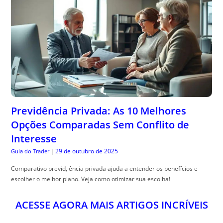
Previdência Privada: As 10 Melhores
Opções Comparadas Sem Conflito de
Interesse
29 de outubro de 2025
Guia do Trader
|
Comparativo previd, ência privada ajuda a entender os benefícios e
escolher o melhor plano. Veja como otimizar sua escolha!
ACESSE AGORA MAIS ARTIGOS INCRÍVEIS