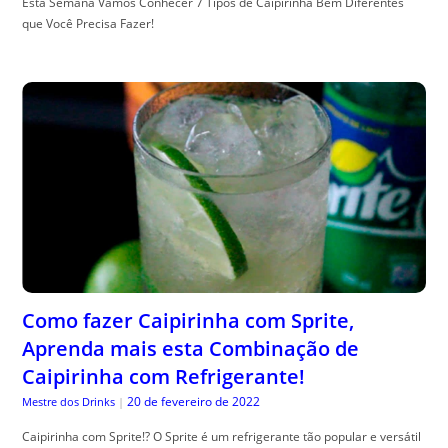
Esta Semana Vamos Conhecer 7 Tipos de Caipirinha Bem Diferentes
que Você Precisa Fazer!
Como fazer Caipirinha com Sprite,
Aprenda mais esta Combinação de
Caipirinha com Refrigerante!
20 de fevereiro de 2022
Mestre dos Drinks
|
Caipirinha com Sprite!? O Sprite é um refrigerante tão popular e versátil