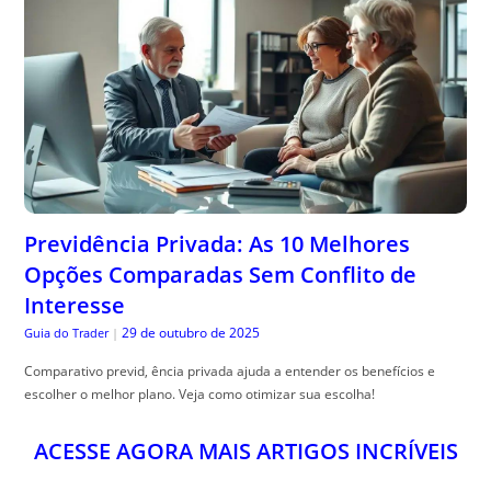
Previdência Privada: As 10 Melhores
Opções Comparadas Sem Conflito de
Interesse
29 de outubro de 2025
Guia do Trader
|
Comparativo previd, ência privada ajuda a entender os benefícios e
escolher o melhor plano. Veja como otimizar sua escolha!
ACESSE AGORA MAIS ARTIGOS INCRÍVEIS