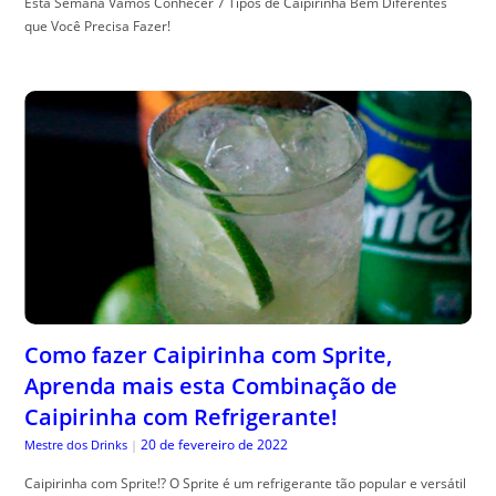
Esta Semana Vamos Conhecer 7 Tipos de Caipirinha Bem Diferentes
que Você Precisa Fazer!
Como fazer Caipirinha com Sprite,
Aprenda mais esta Combinação de
Caipirinha com Refrigerante!
20 de fevereiro de 2022
Mestre dos Drinks
|
Caipirinha com Sprite!? O Sprite é um refrigerante tão popular e versátil