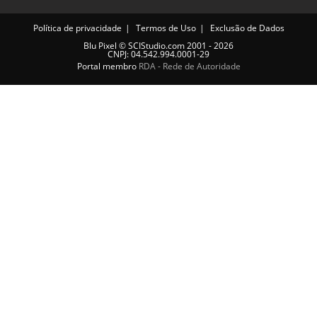
Política de privacidade
Termos de Uso
Exclusão de Dados
Blu Pixel
©
SCIStudio.com
2001 - 2026
CNPJ: 04.542.994.0001-29
Portal membro
RDA - Rede de Autoridade