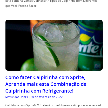
Esta Semana Vamos Conhecer 7 Tipos de Caipirinha Bem Diferentes
que Você Precisa Fazer!
Como fazer Caipirinha com Sprite,
Aprenda mais esta Combinação de
Caipirinha com Refrigerante!
20 de fevereiro de 2022
Mestre dos Drinks
|
Caipirinha com Sprite!? O Sprite é um refrigerante tão popular e versátil