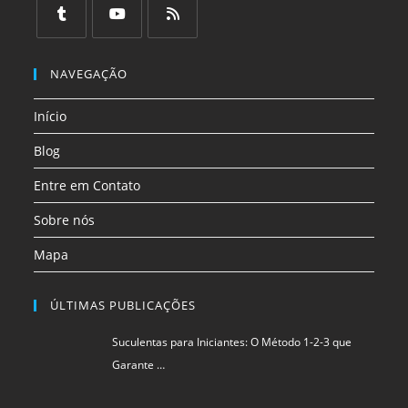
em
em
em
em
em
em
uma
uma
uma
uma
uma
uma
Abre
Abre
Abre
nova
nova
nova
nova
nova
nova
em
em
em
NAVEGAÇÃO
aba
aba
aba
aba
aba
aba
uma
uma
uma
Início
nova
nova
nova
aba
aba
aba
Blog
Entre em Contato
Sobre nós
Mapa
ÚLTIMAS PUBLICAÇÕES
Suculentas para Iniciantes: O Método 1-2-3 que
Garante …