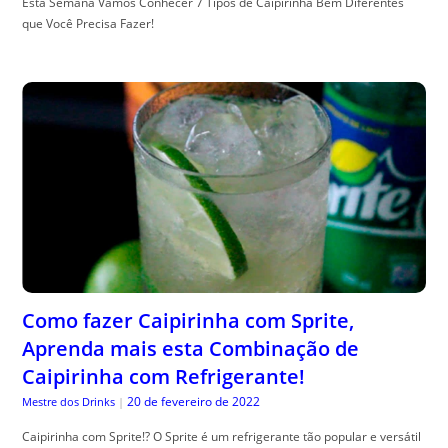
Esta Semana Vamos Conhecer 7 Tipos de Caipirinha Bem Diferentes
que Você Precisa Fazer!
Como fazer Caipirinha com Sprite,
Aprenda mais esta Combinação de
Caipirinha com Refrigerante!
20 de fevereiro de 2022
Mestre dos Drinks
|
Caipirinha com Sprite!? O Sprite é um refrigerante tão popular e versátil