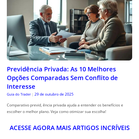
Previdência Privada: As 10 Melhores
Opções Comparadas Sem Conflito de
Interesse
29 de outubro de 2025
Guia do Trader
|
Comparativo previd, ência privada ajuda a entender os benefícios e
escolher o melhor plano. Veja como otimizar sua escolha!
ACESSE AGORA MAIS ARTIGOS INCRÍVEIS