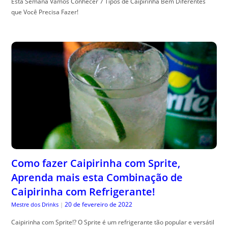
Esta Semana Vamos Conhecer 7 Tipos de Caipirinha Bem Diferentes
que Você Precisa Fazer!
Como fazer Caipirinha com Sprite,
Aprenda mais esta Combinação de
Caipirinha com Refrigerante!
20 de fevereiro de 2022
Mestre dos Drinks
|
Caipirinha com Sprite!? O Sprite é um refrigerante tão popular e versátil