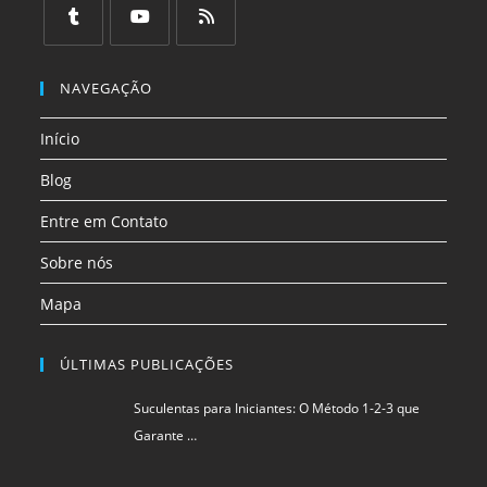
em
em
em
em
em
em
uma
uma
uma
uma
uma
uma
Abre
Abre
Abre
nova
nova
nova
nova
nova
nova
em
em
em
NAVEGAÇÃO
aba
aba
aba
aba
aba
aba
uma
uma
uma
Início
nova
nova
nova
aba
aba
aba
Blog
Entre em Contato
Sobre nós
Mapa
ÚLTIMAS PUBLICAÇÕES
Suculentas para Iniciantes: O Método 1-2-3 que
Garante …