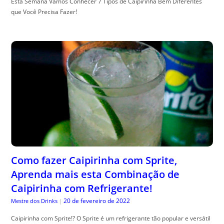
Esta Semana Vamos Conhecer 7 Tipos de Caipirinha Bem Diferentes
que Você Precisa Fazer!
Como fazer Caipirinha com Sprite,
Aprenda mais esta Combinação de
Caipirinha com Refrigerante!
20 de fevereiro de 2022
Mestre dos Drinks
|
Caipirinha com Sprite!? O Sprite é um refrigerante tão popular e versátil