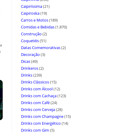
Caipiríssima
(21)
a
Caipiroska
(19)
Carros e Motos
(189)
Comidas e Bebidas
(1.870)
Construção
(2)
Coquetéis
(51)
ça
Datas Comemorativas
(2)
s
Decoração
(3)
Dicas
(49)
Drinkeros
(2)
Drinks
(239)
Drinks Clássicos
(15)
Drinks com Álcool
(12)
Drinks com Cachaça
(123)
Drinks com Café
(24)
Drinks com Cerveja
(28)
Drinks com Champagne
(15)
Drinks com Energético
(14)
Drinks com Gim
(5)