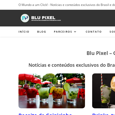
Ir
O Mundo a um Click! - Notícias e conteúdos exclusivos do Brasil e d
para
o
conteúdo
INÍCIO
BLOG
PARCEIROS
CONTATO
SO
Blu Pixel –
Notícias e conteúdos exclusivos do Bra