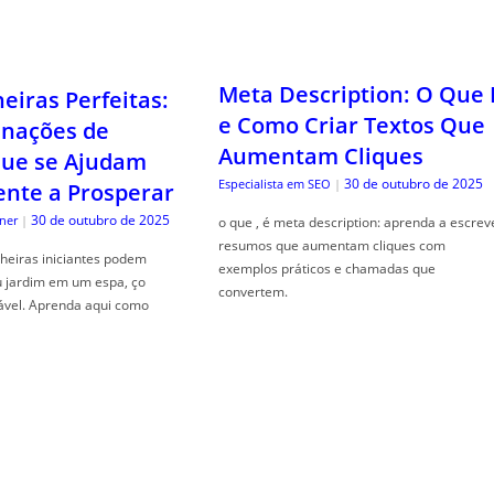
Meta Description: O Que 
iras Perfeitas:
e Como Criar Textos Que
nações de
Aumentam Cliques
que se Ajudam
30 de outubro de 2025
Especialista em SEO
|
nte a Prosperar
30 de outubro de 2025
ner
|
o que , é meta description: aprenda a escrev
resumos que aumentam cliques com
heiras iniciantes podem
exemplos práticos e chamadas que
u jardim em um espa, ço
convertem.
ável. Aprenda aqui como