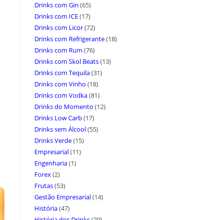
Drinks com Gin
(65)
Drinks com ICE
(17)
Drinks com Licor
(72)
Drinks com Refrigerante
(18)
Drinks com Rum
(76)
Drinks com Skol Beats
(13)
Drinks com Tequila
(31)
Drinks com Vinho
(18)
Drinks com Vodka
(81)
Drinks do Momento
(12)
Drinks Low Carb
(17)
Drinks sem Álcool
(55)
Drinks Verde
(15)
Empresarial
(11)
Engenharia
(1)
Forex
(2)
Frutas
(53)
Gestão Empresarial
(14)
História
(47)
História dos Drinks
(20)