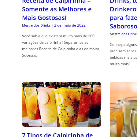
Receita de Caipirinha –
Drinks, 
Somente as Melhores e
Drinkero
Mais Gostosas!
para faz
Saboroso
2 de maio de 2022
Mestre dos Drinks
|
Mestre dos Drink
Você sabia que existem muito mais de 100
variações de caipirinha? Separamos as
Conheça alguns 
melhores Receita de Caipirinha e as de maior
precisam saber 
Sucesso.
bebidas mais us
muito mais!
7 Tipos de Caipirinha de