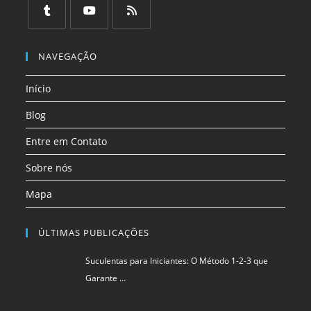
em
em
em
em
em
em
uma
uma
uma
uma
uma
uma
Abre
Abre
Abre
nova
nova
nova
nova
nova
nova
em
em
em
NAVEGAÇÃO
aba
aba
aba
aba
aba
aba
uma
uma
uma
Início
nova
nova
nova
aba
aba
aba
Blog
Entre em Contato
Sobre nós
Mapa
ÚLTIMAS PUBLICAÇÕES
Suculentas para Iniciantes: O Método 1-2-3 que
Garante …