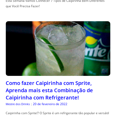
Esta Semana Vamos Conhecer 7 Tipos de Caipirinha Bem Diferentes
que Você Precisa Fazer!
Como fazer Caipirinha com Sprite,
Aprenda mais esta Combinação de
Caipirinha com Refrigerante!
20 de fevereiro de 2022
Mestre dos Drinks
|
Caipirinha com Sprite!? O Sprite é um refrigerante tão popular e versátil