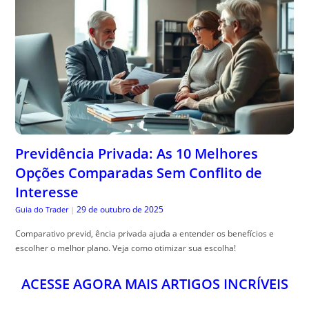
Previdência Privada: As 10 Melhores
Opções Comparadas Sem Conflito de
Interesse
29 de outubro de 2025
Guia do Trader
|
Comparativo previd, ência privada ajuda a entender os benefícios e
escolher o melhor plano. Veja como otimizar sua escolha!
ACESSE AGORA MAIS ARTIGOS INCRÍVEIS