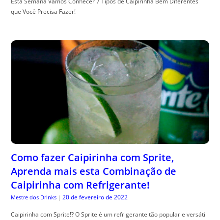
Esta Semana Vamos Conhecer 7 Tipos de Caipirinha Bem Diferentes
que Você Precisa Fazer!
Como fazer Caipirinha com Sprite,
Aprenda mais esta Combinação de
Caipirinha com Refrigerante!
20 de fevereiro de 2022
Mestre dos Drinks
|
Caipirinha com Sprite!? O Sprite é um refrigerante tão popular e versátil