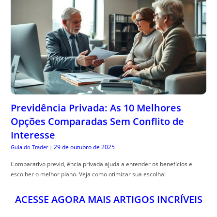
Previdência Privada: As 10 Melhores
Opções Comparadas Sem Conflito de
Interesse
29 de outubro de 2025
Guia do Trader
|
Comparativo previd, ência privada ajuda a entender os benefícios e
escolher o melhor plano. Veja como otimizar sua escolha!
ACESSE AGORA MAIS ARTIGOS INCRÍVEIS