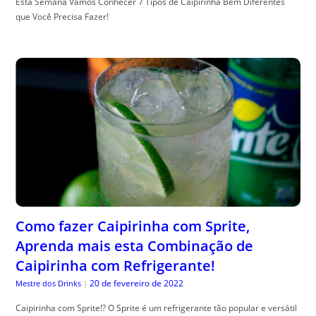
Esta Semana Vamos Conhecer 7 Tipos de Caipirinha Bem Diferentes
que Você Precisa Fazer!
Como fazer Caipirinha com Sprite,
Aprenda mais esta Combinação de
Caipirinha com Refrigerante!
20 de fevereiro de 2022
Mestre dos Drinks
|
Caipirinha com Sprite!? O Sprite é um refrigerante tão popular e versátil