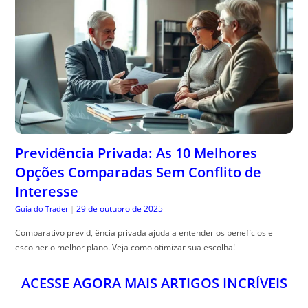
Previdência Privada: As 10 Melhores
Opções Comparadas Sem Conflito de
Interesse
29 de outubro de 2025
Guia do Trader
|
Comparativo previd, ência privada ajuda a entender os benefícios e
escolher o melhor plano. Veja como otimizar sua escolha!
ACESSE AGORA MAIS ARTIGOS INCRÍVEIS