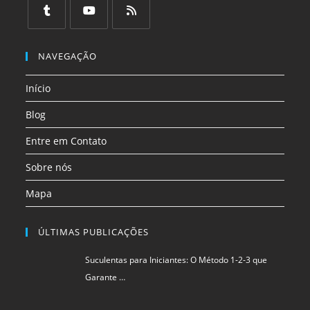
em
em
em
em
em
em
uma
uma
uma
uma
uma
uma
Abre
Abre
Abre
nova
nova
nova
nova
nova
nova
em
em
em
NAVEGAÇÃO
aba
aba
aba
aba
aba
aba
uma
uma
uma
Início
nova
nova
nova
aba
aba
aba
Blog
Entre em Contato
Sobre nós
Mapa
ÚLTIMAS PUBLICAÇÕES
Suculentas para Iniciantes: O Método 1-2-3 que
Garante …