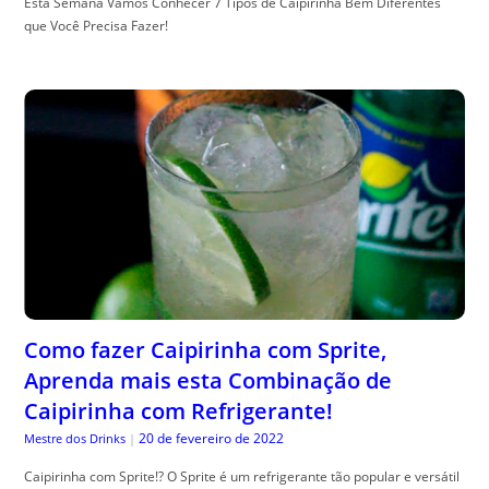
Esta Semana Vamos Conhecer 7 Tipos de Caipirinha Bem Diferentes
que Você Precisa Fazer!
Como fazer Caipirinha com Sprite,
Aprenda mais esta Combinação de
Caipirinha com Refrigerante!
20 de fevereiro de 2022
Mestre dos Drinks
|
Caipirinha com Sprite!? O Sprite é um refrigerante tão popular e versátil