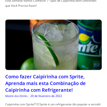
Esta Semana Vamos Conhecer 7 Tipos de Caipirinha Bem Diferentes
que Você Precisa Fazer!
Como fazer Caipirinha com Sprite,
Aprenda mais esta Combinação de
Caipirinha com Refrigerante!
20 de fevereiro de 2022
Mestre dos Drinks
|
Caipirinha com Sprite!? O Sprite é um refrigerante tão popular e versátil