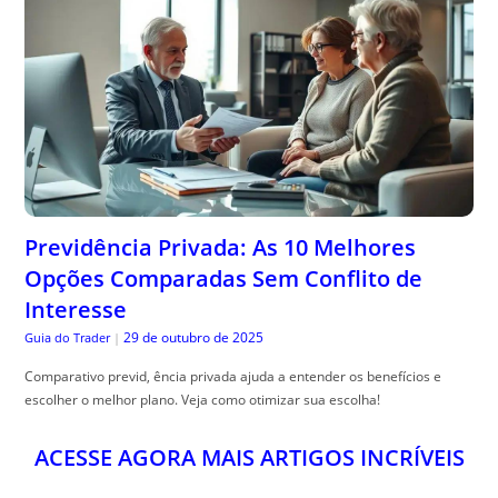
Previdência Privada: As 10 Melhores
Opções Comparadas Sem Conflito de
Interesse
29 de outubro de 2025
Guia do Trader
|
Comparativo previd, ência privada ajuda a entender os benefícios e
escolher o melhor plano. Veja como otimizar sua escolha!
ACESSE AGORA MAIS ARTIGOS INCRÍVEIS