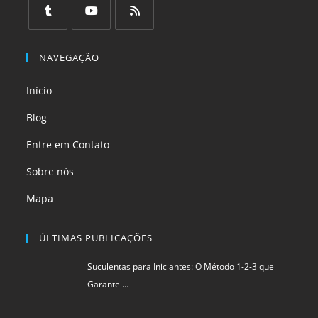
em
em
em
em
em
em
uma
uma
uma
uma
uma
uma
Abre
Abre
Abre
nova
nova
nova
nova
nova
nova
em
em
em
NAVEGAÇÃO
aba
aba
aba
aba
aba
aba
uma
uma
uma
Início
nova
nova
nova
aba
aba
aba
Blog
Entre em Contato
Sobre nós
Mapa
ÚLTIMAS PUBLICAÇÕES
Suculentas para Iniciantes: O Método 1-2-3 que
Garante …