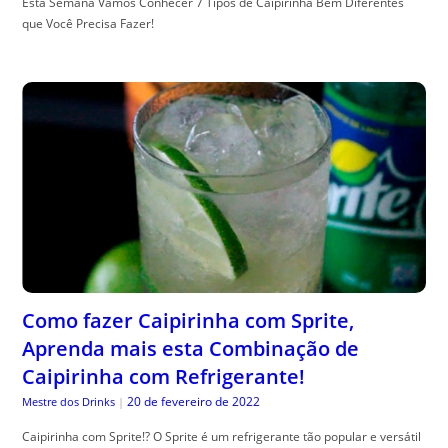
Esta Semana Vamos Conhecer 7 Tipos de Caipirinha Bem Diferentes
que Você Precisa Fazer!
Como fazer Caipirinha com Sprite,
Aprenda mais esta Combinação de
Caipirinha com Refrigerante!
20 de fevereiro de 2022
Mestre dos Drinks
|
Caipirinha com Sprite!? O Sprite é um refrigerante tão popular e versátil