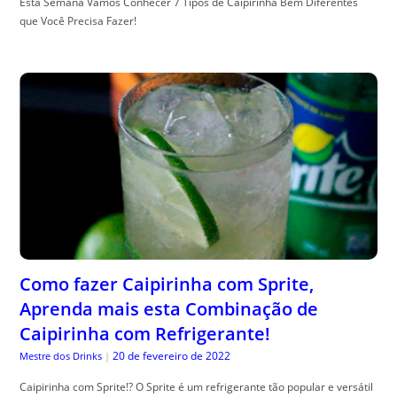
Esta Semana Vamos Conhecer 7 Tipos de Caipirinha Bem Diferentes
que Você Precisa Fazer!
Como fazer Caipirinha com Sprite,
Aprenda mais esta Combinação de
Caipirinha com Refrigerante!
20 de fevereiro de 2022
Mestre dos Drinks
|
Caipirinha com Sprite!? O Sprite é um refrigerante tão popular e versátil