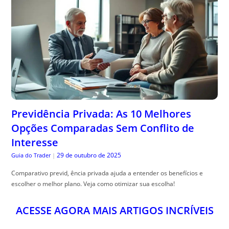
Previdência Privada: As 10 Melhores
Opções Comparadas Sem Conflito de
Interesse
29 de outubro de 2025
Guia do Trader
|
Comparativo previd, ência privada ajuda a entender os benefícios e
escolher o melhor plano. Veja como otimizar sua escolha!
ACESSE AGORA MAIS ARTIGOS INCRÍVEIS