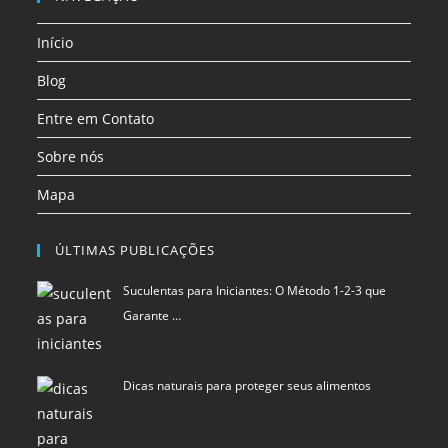
aba
aba
aba
aba
aba
aba
uma
uma
uma
Início
nova
nova
nova
aba
aba
aba
Blog
Entre em Contato
Sobre nós
Mapa
ÚLTIMAS PUBLICAÇÕES
Suculentas para Iniciantes: O Método 1-2-3 que
Garante …
Dicas naturais para proteger seus alimentos