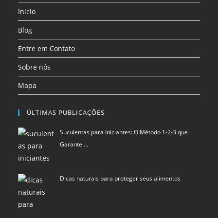
Início
nova
nova
nova
aba
aba
aba
Blog
Entre em Contato
Sobre nós
Mapa
ÚLTIMAS PUBLICAÇÕES
Suculentas para Iniciantes: O Método 1-2-3 que
Garante …
Dicas naturais para proteger seus alimentos