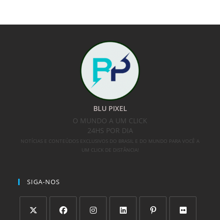
BLU PIXEL
O MUNDO A UM CLICK
24HS POR DIA
NOTÍCIAS E CONTEÚDOS EXCLUSIVOS DO BRASIL E DO MUNDO PARA VOCÊ A
UM CLICK DE DISTÂNCIA!
SIGA-NOS