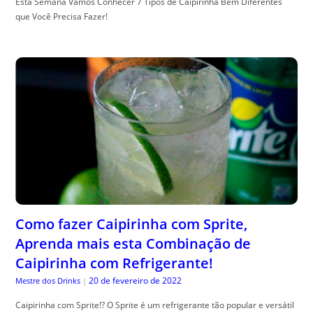
Esta Semana Vamos Conhecer 7 Tipos de Caipirinha Bem Diferentes
que Você Precisa Fazer!
Como fazer Caipirinha com Sprite,
Aprenda mais esta Combinação de
Caipirinha com Refrigerante!
20 de fevereiro de 2022
Mestre dos Drinks
|
Caipirinha com Sprite!? O Sprite é um refrigerante tão popular e versátil