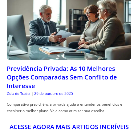
Previdência Privada: As 10 Melhores
Opções Comparadas Sem Conflito de
Interesse
29 de outubro de 2025
Guia do Trader
|
Comparativo previd, ência privada ajuda a entender os benefícios e
escolher o melhor plano. Veja como otimizar sua escolha!
ACESSE AGORA MAIS ARTIGOS INCRÍVEIS