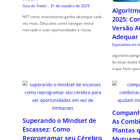
31 de outubro de 2025
Guia do Trader
|
Algoritm
NFT como investimento ganha destaque cada
2025: Co
vez mais. Descubra como navegar nesse
Versão A
mercado e suas oportunidades e riscos.
Adequar
Especialista em 
algoritmo pengu
ão atual avalia 
o que fazer par
Companhe
Superando o Mindset de
As Combi
Escassez: Como
Plantas 
Reprogramar seu Cérebro
Mutuame