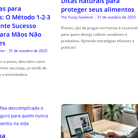
Dicas naturais para
as para
proteger seus alimentos
s: O Método 1-2-3
31 de outubro de 2025
The Trusty Gardener
|
nte Sucesso
Preven, ção de pragas em hortas é essencial
ara Mãos Não
para quem deseja cultivos saudáveis e
produtivos. Aprenda estratégias eficazes e
es
práticas!
31 de outubro de 2025
ner
|
so a passo, descubra como
ormar seu espa, ço verde de
s e encantadora.
xa