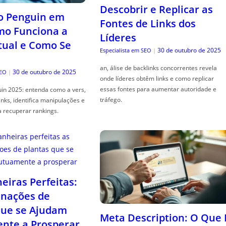
Descobrir e Replicar as
o Penguin em
Fontes de Links dos
mo Funciona a
Líderes
tual e Como Se
30 de outubro de 2025
Especialista em SEO
|
an, álise de backlinks concorrentes revela
30 de outubro de 2025
SEO
|
onde líderes obtêm links e como replicar
essas fontes para aumentar autoridade e
in 2025: entenda como a vers,
tráfego.
links, identifica manipulações e
a recuperar rankings.
iras Perfeitas:
nações de
que se Ajudam
Meta Description: O Que 
nte a Prosperar