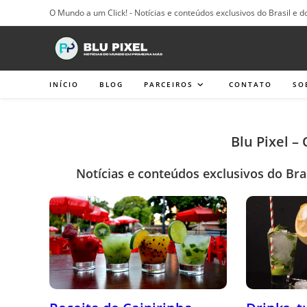
Ir
O Mundo a um Click! - Notícias e conteúdos exclusivos do Brasil e d
para
o
conteúdo
INÍCIO
BLOG
PARCEIROS
CONTATO
SO
Blu Pixel –
Notícias e conteúdos exclusivos do Bra