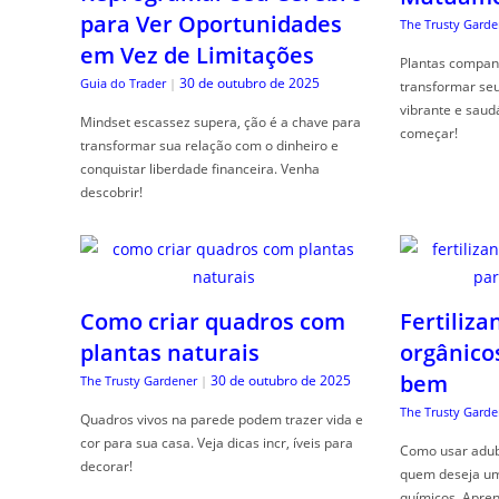
para Ver Oportunidades
The Trusty Garde
em Vez de Limitações
Plantas compan
30 de outubro de 2025
Guia do Trader
|
transformar se
vibrante e saud
Mindset escassez supera, ção é a chave para
começar!
transformar sua relação com o dinheiro e
conquistar liberdade financeira. Venha
descobrir!
Como criar quadros com
Fertiliza
plantas naturais
orgânico
bem
30 de outubro de 2025
The Trusty Gardener
|
The Trusty Garde
Quadros vivos na parede podem trazer vida e
cor para sua casa. Veja dicas incr, íveis para
Como usar adubo
decorar!
quem deseja um 
químicos. Apren