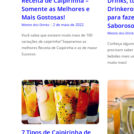
Receita de Caipirinha –
Drinks, 
Somente as Melhores e
Drinkero
Mais Gostosas!
para faz
Saboroso
2 de maio de 2022
Mestre dos Drinks
|
Mestre dos Drink
Você sabia que existem muito mais de 100
variações de caipirinha? Separamos as
Conheça alguns 
melhores Receita de Caipirinha e as de maior
precisam saber 
Sucesso.
bebidas mais us
muito mais!
7 Tipos de Caipirinha de