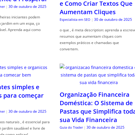
e Como Criar Textos Que
30 de outubro de 2025
ner
|
Aumentam Cliques
heiras iniciantes podem
30 de outubro de 2025
Especialista em SEO
|
u jardim em um espa, ço
ável. Aprenda aqui como
o que , é meta description: aprenda a escrev
resumos que aumentam cliques com
exemplos práticos e chamadas que
convertem.
ntes simples e
Organização Financeira
s para começar
Doméstica: O Sistema de
Pastas que Simplifica tod
30 de outubro de 2025
ner
|
sua Vida Financeira
s naturais , é essencial para
30 de outubro de 2025
Guia do Trader
|
jardim saudável e livre de
da como aplicar!