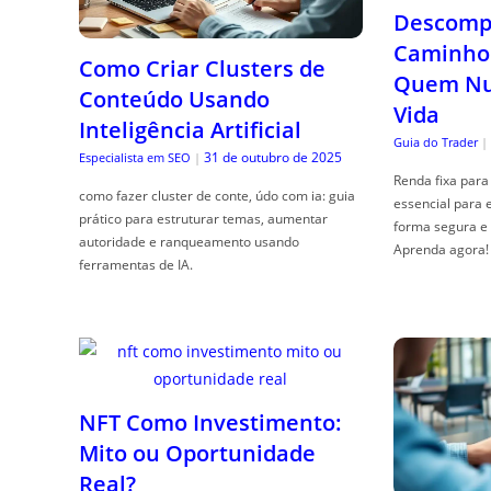
Descompl
Caminho 
Como Criar Clusters de
Quem Nun
Conteúdo Usando
Vida
Inteligência Artificial
Guia do Trader
|
31 de outubro de 2025
Especialista em SEO
|
Renda fixa para 
como fazer cluster de conte, údo com ia: guia
essencial para 
prático para estruturar temas, aumentar
forma segura e 
autoridade e ranqueamento usando
Aprenda agora!
ferramentas de IA.
NFT Como Investimento:
Mito ou Oportunidade
Real?