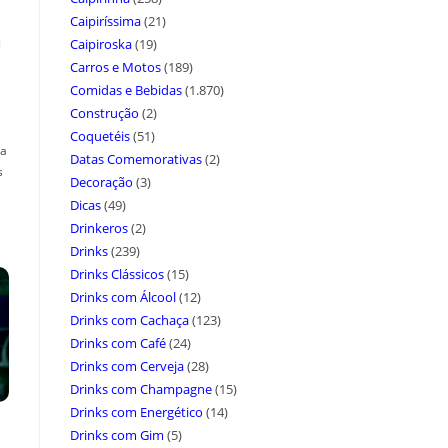
Caipiríssima
(21)
a
Caipiroska
(19)
Carros e Motos
(189)
Comidas e Bebidas
(1.870)
Construção
(2)
Coquetéis
(51)
ça
Datas Comemorativas
(2)
s
Decoração
(3)
Dicas
(49)
Drinkeros
(2)
Drinks
(239)
Drinks Clássicos
(15)
Drinks com Álcool
(12)
Drinks com Cachaça
(123)
Drinks com Café
(24)
Drinks com Cerveja
(28)
Drinks com Champagne
(15)
Drinks com Energético
(14)
Drinks com Gim
(5)