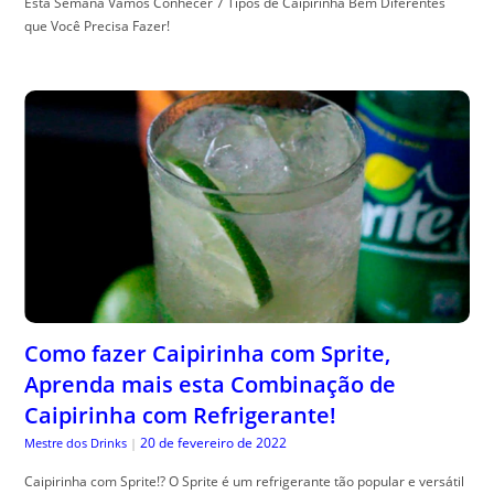
Esta Semana Vamos Conhecer 7 Tipos de Caipirinha Bem Diferentes
que Você Precisa Fazer!
Como fazer Caipirinha com Sprite,
Aprenda mais esta Combinação de
Caipirinha com Refrigerante!
20 de fevereiro de 2022
Mestre dos Drinks
|
Caipirinha com Sprite!? O Sprite é um refrigerante tão popular e versátil