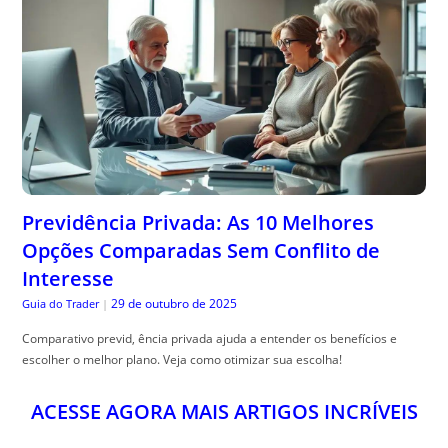
Previdência Privada: As 10 Melhores
Opções Comparadas Sem Conflito de
Interesse
29 de outubro de 2025
Guia do Trader
|
Comparativo previd, ência privada ajuda a entender os benefícios e
escolher o melhor plano. Veja como otimizar sua escolha!
ACESSE AGORA MAIS ARTIGOS INCRÍVEIS