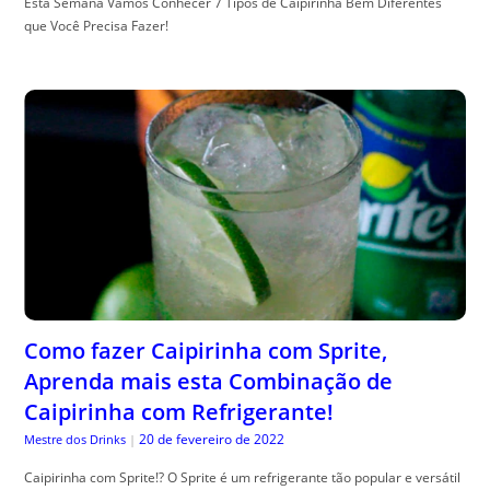
Esta Semana Vamos Conhecer 7 Tipos de Caipirinha Bem Diferentes
que Você Precisa Fazer!
Como fazer Caipirinha com Sprite,
Aprenda mais esta Combinação de
Caipirinha com Refrigerante!
20 de fevereiro de 2022
Mestre dos Drinks
|
Caipirinha com Sprite!? O Sprite é um refrigerante tão popular e versátil