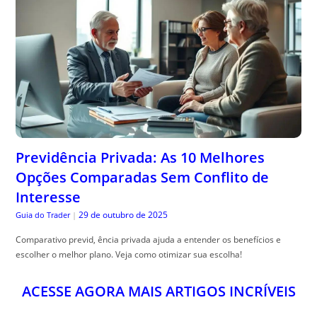
Previdência Privada: As 10 Melhores
Opções Comparadas Sem Conflito de
Interesse
29 de outubro de 2025
Guia do Trader
|
Comparativo previd, ência privada ajuda a entender os benefícios e
escolher o melhor plano. Veja como otimizar sua escolha!
ACESSE AGORA MAIS ARTIGOS INCRÍVEIS