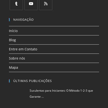
em
em
em
em
em
em
uma
uma
uma
uma
uma
uma
Abre
Abre
Abre
nova
nova
nova
nova
nova
nova
em
em
em
NAVEGAÇÃO
aba
aba
aba
aba
aba
aba
uma
uma
uma
Início
nova
nova
nova
aba
aba
aba
Blog
Entre em Contato
Sobre nós
Mapa
ÚLTIMAS PUBLICAÇÕES
Suculentas para Iniciantes: O Método 1-2-3 que
Garante …