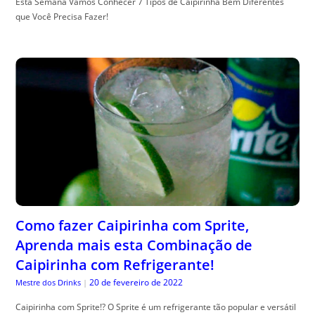
Esta Semana Vamos Conhecer 7 Tipos de Caipirinha Bem Diferentes
que Você Precisa Fazer!
Como fazer Caipirinha com Sprite,
Aprenda mais esta Combinação de
Caipirinha com Refrigerante!
20 de fevereiro de 2022
Mestre dos Drinks
|
Caipirinha com Sprite!? O Sprite é um refrigerante tão popular e versátil