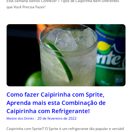
Esta Semana Vamos Conhecer 7 Tipos de Caipirinha Bem Diferentes
que Você Precisa Fazer!
Como fazer Caipirinha com Sprite,
Aprenda mais esta Combinação de
Caipirinha com Refrigerante!
20 de fevereiro de 2022
Mestre dos Drinks
|
Caipirinha com Sprite!? O Sprite é um refrigerante tão popular e versátil