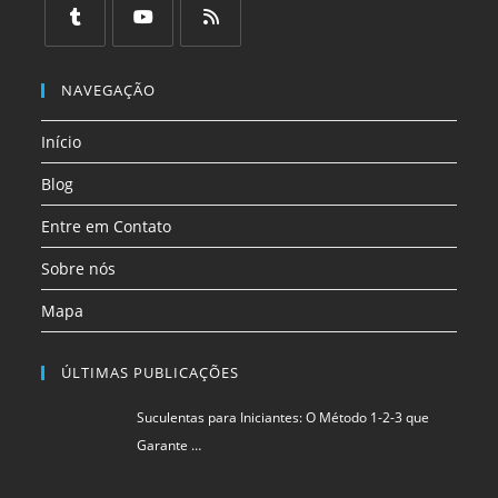
em
em
em
em
em
em
uma
uma
uma
uma
uma
uma
Abre
Abre
Abre
nova
nova
nova
nova
nova
nova
em
em
em
NAVEGAÇÃO
aba
aba
aba
aba
aba
aba
uma
uma
uma
Início
nova
nova
nova
aba
aba
aba
Blog
Entre em Contato
Sobre nós
Mapa
ÚLTIMAS PUBLICAÇÕES
Suculentas para Iniciantes: O Método 1-2-3 que
Garante …