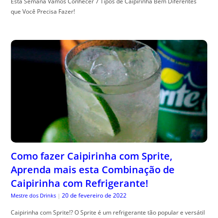
Esta Semana Vamos Conhecer 7 Tipos de Caipirinha Bem Diferentes
que Você Precisa Fazer!
Como fazer Caipirinha com Sprite,
Aprenda mais esta Combinação de
Caipirinha com Refrigerante!
20 de fevereiro de 2022
Mestre dos Drinks
|
Caipirinha com Sprite!? O Sprite é um refrigerante tão popular e versátil