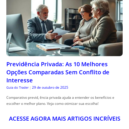
Previdência Privada: As 10 Melhores
Opções Comparadas Sem Conflito de
Interesse
29 de outubro de 2025
Guia do Trader
|
Comparativo previd, ência privada ajuda a entender os benefícios e
escolher o melhor plano. Veja como otimizar sua escolha!
ACESSE AGORA MAIS ARTIGOS INCRÍVEIS