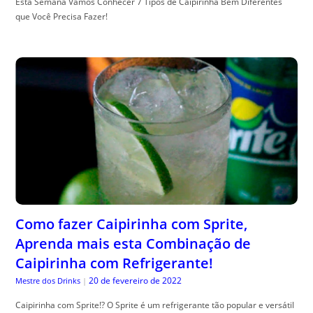
Esta Semana Vamos Conhecer 7 Tipos de Caipirinha Bem Diferentes
que Você Precisa Fazer!
Como fazer Caipirinha com Sprite,
Aprenda mais esta Combinação de
Caipirinha com Refrigerante!
20 de fevereiro de 2022
Mestre dos Drinks
|
Caipirinha com Sprite!? O Sprite é um refrigerante tão popular e versátil