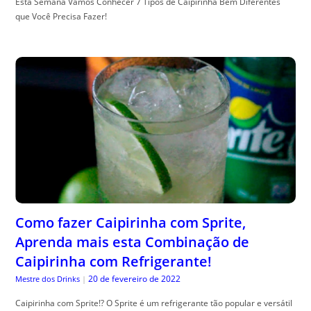
Esta Semana Vamos Conhecer 7 Tipos de Caipirinha Bem Diferentes
que Você Precisa Fazer!
Como fazer Caipirinha com Sprite,
Aprenda mais esta Combinação de
Caipirinha com Refrigerante!
20 de fevereiro de 2022
Mestre dos Drinks
|
Caipirinha com Sprite!? O Sprite é um refrigerante tão popular e versátil