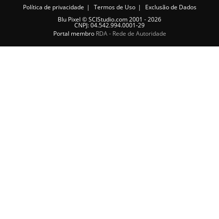
Política de privacidade
Termos de Uso
Exclusão de Dados
Blu Pixel
©
SCIStudio.com
2001 - 2026
CNPJ: 04.542.994.0001-29
Portal membro
RDA - Rede de Autoridade