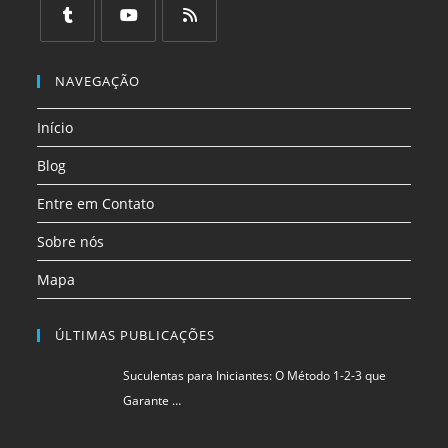
em
em
em
em
em
em
uma
uma
uma
uma
uma
uma
Abre
Abre
Abre
nova
nova
nova
nova
nova
nova
em
em
em
NAVEGAÇÃO
aba
aba
aba
aba
aba
aba
uma
uma
uma
Início
nova
nova
nova
aba
aba
aba
Blog
Entre em Contato
Sobre nós
Mapa
ÚLTIMAS PUBLICAÇÕES
Suculentas para Iniciantes: O Método 1-2-3 que
Garante …