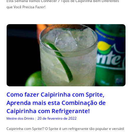
Esta Semana Vamos Conhecer 7 Tipos de Caipirinha Bem Diferentes
que Você Precisa Fazer!
Como fazer Caipirinha com Sprite,
Aprenda mais esta Combinação de
Caipirinha com Refrigerante!
20 de fevereiro de 2022
Mestre dos Drinks
|
Caipirinha com Sprite!? O Sprite é um refrigerante tão popular e versátil