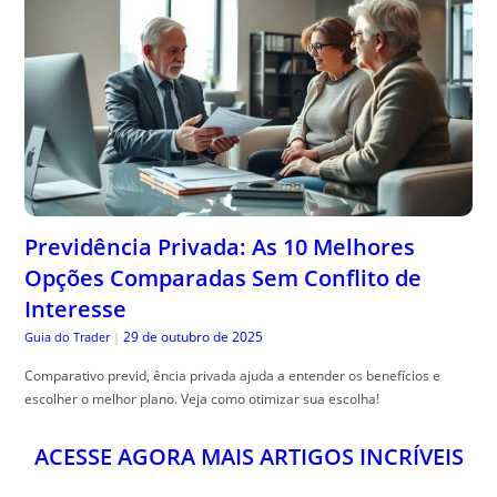
Previdência Privada: As 10 Melhores
Opções Comparadas Sem Conflito de
Interesse
29 de outubro de 2025
Guia do Trader
|
Comparativo previd, ência privada ajuda a entender os benefícios e
escolher o melhor plano. Veja como otimizar sua escolha!
ACESSE AGORA MAIS ARTIGOS INCRÍVEIS