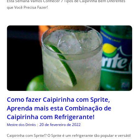
Esta Semana Vamos Conhecer 7 Tipos de Caipirinha Bem Diferentes
que Você Precisa Fazer!
Como fazer Caipirinha com Sprite,
Aprenda mais esta Combinação de
Caipirinha com Refrigerante!
20 de fevereiro de 2022
Mestre dos Drinks
|
Caipirinha com Sprite!? O Sprite é um refrigerante tão popular e versátil