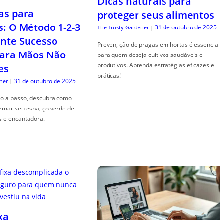
Dicas naturais para
as para
proteger seus alimentos
s: O Método 1-2-3
31 de outubro de 2025
The Trusty Gardener
|
nte Sucesso
Preven, ção de pragas em hortas é essencial
ara Mãos Não
para quem deseja cultivos saudáveis e
produtivos. Aprenda estratégias eficazes e
es
práticas!
31 de outubro de 2025
ner
|
so a passo, descubra como
ormar seu espa, ço verde de
s e encantadora.
xa