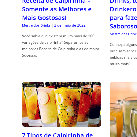
Receita de Caipirinha –
Drinks, 
Somente as Melhores e
Drinkero
Mais Gostosas!
para faz
Saboroso
2 de maio de 2022
Mestre dos Drinks
|
Mestre dos Drink
Você sabia que existem muito mais de 100
variações de caipirinha? Separamos as
Conheça alguns 
melhores Receita de Caipirinha e as de maior
precisam saber 
Sucesso.
bebidas mais us
muito mais!
7 Tipos de Caipirinha de