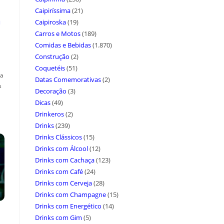
Caipiríssima
(21)
a
Caipiroska
(19)
Carros e Motos
(189)
Comidas e Bebidas
(1.870)
Construção
(2)
Coquetéis
(51)
ça
Datas Comemorativas
(2)
s
Decoração
(3)
Dicas
(49)
Drinkeros
(2)
Drinks
(239)
Drinks Clássicos
(15)
Drinks com Álcool
(12)
Drinks com Cachaça
(123)
Drinks com Café
(24)
Drinks com Cerveja
(28)
Drinks com Champagne
(15)
Drinks com Energético
(14)
Drinks com Gim
(5)