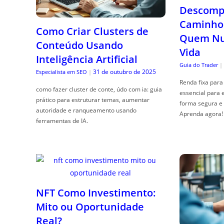
Descompl
Caminho 
Como Criar Clusters de
Quem Nun
Conteúdo Usando
Vida
Inteligência Artificial
Guia do Trader
|
31 de outubro de 2025
Especialista em SEO
|
Renda fixa para 
como fazer cluster de conte, údo com ia: guia
essencial para 
prático para estruturar temas, aumentar
forma segura e 
autoridade e ranqueamento usando
Aprenda agora!
ferramentas de IA.
NFT Como Investimento:
Mito ou Oportunidade
Real?