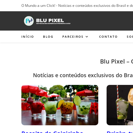
Ir
O Mundo a um Click! - Notícias e conteúdos exclusivos do Brasil e d
para
o
conteúdo
INÍCIO
BLOG
PARCEIROS
CONTATO
SO
Blu Pixel –
Notícias e conteúdos exclusivos do Bra