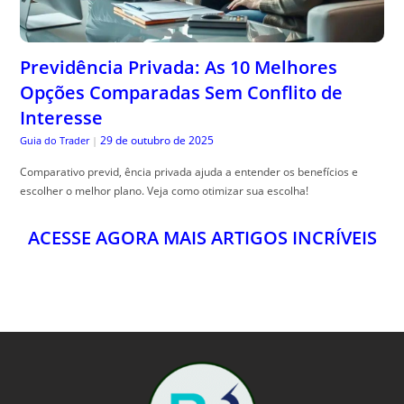
Previdência Privada: As 10 Melhores
Opções Comparadas Sem Conflito de
Interesse
29 de outubro de 2025
Guia do Trader
|
Comparativo previd, ência privada ajuda a entender os benefícios e
escolher o melhor plano. Veja como otimizar sua escolha!
ACESSE AGORA MAIS ARTIGOS INCRÍVEIS