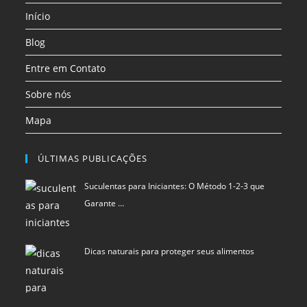
Início
nova
nova
nova
aba
aba
aba
Blog
Entre em Contato
Sobre nós
Mapa
ÚLTIMAS PUBLICAÇÕES
Suculentas para Iniciantes: O Método 1-2-3 que
Garante …
Dicas naturais para proteger seus alimentos