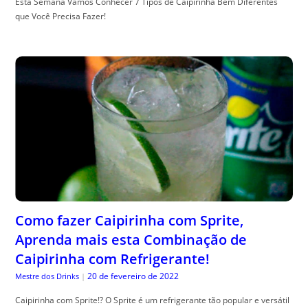
Esta Semana Vamos Conhecer 7 Tipos de Caipirinha Bem Diferentes
que Você Precisa Fazer!
Como fazer Caipirinha com Sprite,
Aprenda mais esta Combinação de
Caipirinha com Refrigerante!
20 de fevereiro de 2022
Mestre dos Drinks
|
Caipirinha com Sprite!? O Sprite é um refrigerante tão popular e versátil