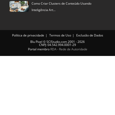
Como Criar Clusters de Conteúdo Usando
Inteligência Art…
Política de privacidade
Termos de Uso
Exclusão de Dados
Blu Pixel
©
SCIStudio.com
2001 - 2026
CNPJ: 04.542.994.0001-29
Portal membro
RDA - Rede de Autoridade