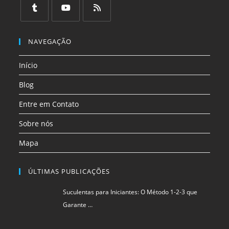
em
em
em
em
em
em
uma
uma
uma
uma
uma
uma
Abre
Abre
Abre
nova
nova
nova
nova
nova
nova
em
em
em
NAVEGAÇÃO
aba
aba
aba
aba
aba
aba
uma
uma
uma
Início
nova
nova
nova
aba
aba
aba
Blog
Entre em Contato
Sobre nós
Mapa
ÚLTIMAS PUBLICAÇÕES
Suculentas para Iniciantes: O Método 1-2-3 que
Garante …