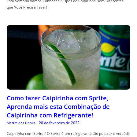
Esta Semana Vamos Conhecer 7 Tipos de Caipirinha Bem Diferentes
que Você Precisa Fazer!
Como fazer Caipirinha com Sprite,
Aprenda mais esta Combinação de
Caipirinha com Refrigerante!
20 de fevereiro de 2022
Mestre dos Drinks
|
Caipirinha com Sprite!? O Sprite é um refrigerante tão popular e versátil