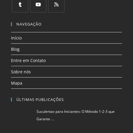
em
em
em
em
em
em
uma
uma
uma
uma
uma
uma
Abre
Abre
Abre
nova
nova
nova
nova
nova
nova
em
em
em
NAVEGAÇÃO
aba
aba
aba
aba
aba
aba
uma
uma
uma
Início
nova
nova
nova
aba
aba
aba
Blog
Entre em Contato
Sobre nós
Mapa
ÚLTIMAS PUBLICAÇÕES
Suculentas para Iniciantes: O Método 1-2-3 que
Garante …