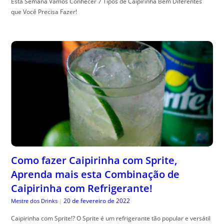
Esta Semana Vamos Conhecer 7 Tipos de Caipirinha Bem Diferentes
que Você Precisa Fazer!
Como fazer Caipirinha com Sprite,
Aprenda mais esta Combinação de
Caipirinha com Refrigerante!
20 de fevereiro de 2022
Mestre dos Drinks
|
Caipirinha com Sprite!? O Sprite é um refrigerante tão popular e versátil