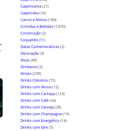
Caipiríssima
(21)
a
Caipiroska
(19)
Carros e Motos
(189)
Comidas e Bebidas
(1.870)
Construção
(2)
Coquetéis
(51)
ça
Datas Comemorativas
(2)
s
Decoração
(3)
Dicas
(49)
Drinkeros
(2)
Drinks
(239)
Drinks Clássicos
(15)
Drinks com Álcool
(12)
Drinks com Cachaça
(123)
Drinks com Café
(24)
Drinks com Cerveja
(28)
Drinks com Champagne
(15)
Drinks com Energético
(14)
Drinks com Gim
(5)