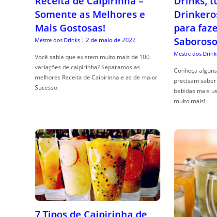
Receita de Caipirinha –
Drinks, 
Somente as Melhores e
Drinkero
Mais Gostosas!
para faz
Saboroso
2 de maio de 2022
Mestre dos Drinks
|
Mestre dos Drink
Você sabia que existem muito mais de 100
variações de caipirinha? Separamos as
Conheça alguns 
melhores Receita de Caipirinha e as de maior
precisam saber 
Sucesso.
bebidas mais us
muito mais!
7 Tipos de Caipirinha de