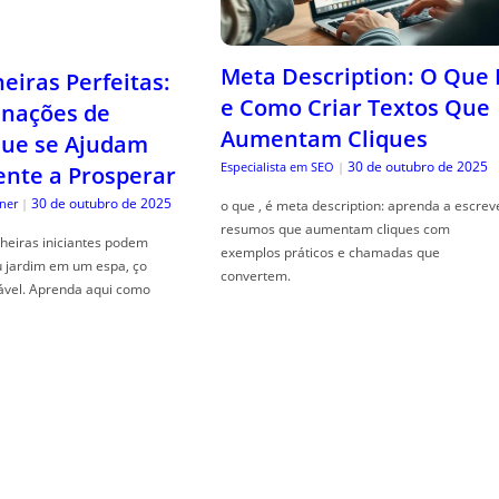
Meta Description: O Que 
iras Perfeitas:
e Como Criar Textos Que
nações de
Aumentam Cliques
que se Ajudam
30 de outubro de 2025
Especialista em SEO
|
nte a Prosperar
30 de outubro de 2025
ner
|
o que , é meta description: aprenda a escrev
resumos que aumentam cliques com
heiras iniciantes podem
exemplos práticos e chamadas que
u jardim em um espa, ço
convertem.
ável. Aprenda aqui como