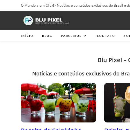
Ir
O Mundo a um Click! - Notícias e conteúdos exclusivos do Brasil e d
para
o
conteúdo
INÍCIO
BLOG
PARCEIROS
CONTATO
SO
Blu Pixel –
Notícias e conteúdos exclusivos do Bra