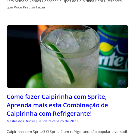
Esta Semana Vamos Conhecer 7 Tipos de Caipirinha Bem Diferentes
que Você Precisa Fazer!
Como fazer Caipirinha com Sprite,
Aprenda mais esta Combinação de
Caipirinha com Refrigerante!
20 de fevereiro de 2022
Mestre dos Drinks
|
Caipirinha com Sprite!? O Sprite é um refrigerante tão popular e versátil