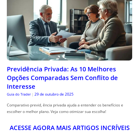
Previdência Privada: As 10 Melhores
Opções Comparadas Sem Conflito de
Interesse
29 de outubro de 2025
Guia do Trader
|
Comparativo previd, ência privada ajuda a entender os benefícios e
escolher o melhor plano. Veja como otimizar sua escolha!
ACESSE AGORA MAIS ARTIGOS INCRÍVEIS